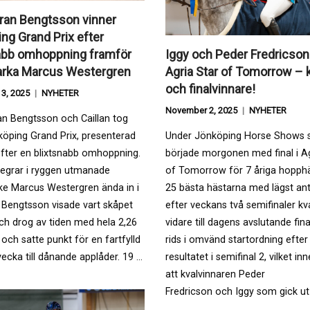
ran Bengtsson vinner
ng Grand Prix efter
abb omhoppning framför
Iggy och Peder Fredricson 
arka Marcus Westergren
Agria Star of Tomorrow – k
och finalvinnare!
3, 2025
NYHETER
November 2, 2025
NYHETER
an Bengtsson och Caillan tog
öping Grand Prix, presenterad
Under Jönköping Horse Shows s
fter en blixtsnabb omhoppning.
började morgonen med final i Ag
segrar i ryggen utmanade
of Tomorrow för 7 åriga hopphä
ke Marcus Westergren ända in i
25 bästa hästarna med lägst ant
 Bengtsson visade vart skåpet
efter veckans två semifinaler kv
ch drog av tiden med hela 2,26
vidare till dagens avslutande fina
och satte punkt för en fartfylld
rids i omvänd startordning efter
ecka till dånande applåder. 19 …
resultatet i semifinal 2, vilket in
att kvalvinnaren Peder
Fredricson och Iggy som gick ut 