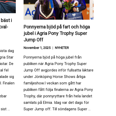
bäst i
val-
Ponnyerna bjöd på fart och höga
jubel i Agria Pony Trophy Super
Jump Off
November 1, 2025
NYHETER
ista dag
ria Star
Ponnyerna bjöd på höga jubel från
star. De
publiken när Agria Pony Trophy Super
al fel
Jump Off avgjordes inför fullsatta läktare
alade sig
under Jönköping Horse Shows årliga
l. Finalen
familjeshow.I veckan som gått har
publiken fått följa finalerna av Agria Pony
nebar
Trophy, där ponnyryttare från hela landet
samlats på Elmia. Idag var det dags för
sist …
Super Jump off. Till söndagens Super …