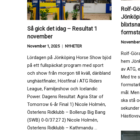
Rolf-Gö
Jönköpi
blixtsn
Så gick det idag – Resultat 1
formst
november
November 
November 1, 2025
NYHETER
Rolf-Gör
Lördagen på Jönköping Horse Show bjöd
hem Jönk
på ett fullspäckat program med sport
av ATG, e
och show från morgon till kväll, däribland
Med tre 
unghästfinaler, Höstfinal i ATG Riders
formstar
League, Familjeshow och Icelandic
mål. Men
Power. Dagens Resultat: Agria Star of
ska stå o
Tomorrow 6-år Final 1) Nicole Holmén,
sekunder 
Österlens Ridklubb – Bollerup Big Bang
Hästlovsv
(SWB) 0-0/37.27 2) Nicole Holmén,
Österlens Ridklubb – Kathmandu …