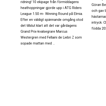
ridning! 10 ekipage från förmiddagens
Göran Be
heathoppningar gjorde upp i ATG Riders
och gav 
League 1.50 m- Winning Round på Elmia.
hästarnas
Efter en väldigt spännande omgång stod
intryck. 
det tillslut klart att det var gårdagens
födda 20
Grand Prix-kvalsegrare Marcus
Westergren med Fellaini de Liebri Z som
sopade mattan med …