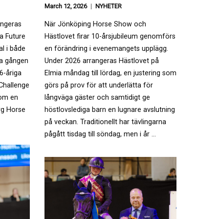
March 12, 2026
NYHETER
angeras
När Jönköping Horse Show och
a Future
Hästlovet firar 10-årsjubileum genomförs
al i både
en förändring i evenemangets upplägg.
ta gången
Under 2026 arrangeras Hästlovet på
6-åriga
Elmia måndag till lördag, en justering som
 Challenge
görs på prov för att underlätta för
 om en
långväga gäster och samtidigt ge
urg Horse
höstlovslediga barn en lugnare avslutning
på veckan. Traditionellt har tävlingarna
pågått tisdag till söndag, men i år …