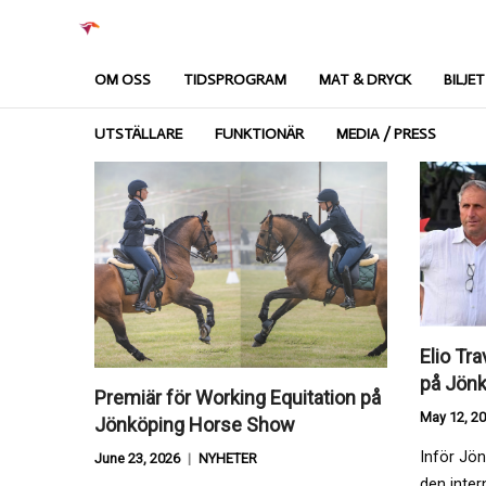
OM OSS
TIDSPROGRAM
MAT & DRYCK
BILJE
UTSTÄLLARE
FUNKTIONÄR
MEDIA / PRESS
Elio Tra
på Jön
Premiär för Working Equitation på
May 12, 2
Jönköping Horse Show
Inför Jö
June 23, 2026
NYHETER
den inter