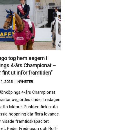
go tog hem segern i
ings 4-års Championat –
 fint ut inför framtiden”
1, 2025
NYHETER
i Jönköpings 4-års Championat
hästar avgjordes under fredagen
satta läktare. Publiken fick njuta
ssig hoppning där flera lovande
 visade framtidskapacitet.
et, Peder Fredricson och Rolf-