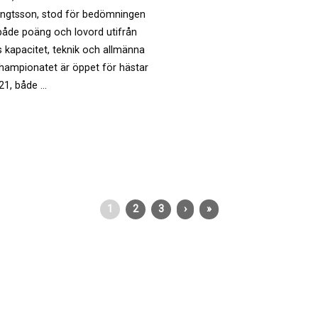
ngtsson, stod för bedömningen
både poäng och lovord utifrån
 kapacitet, teknik och allmänna
Championatet är öppet för hästar
21, både …
1
2
3
›
»