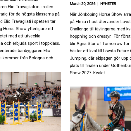
March 20, 2026
NYHETER
n Elio Travagliati in i rollen
arig för de högsta klasserna på
När Jönköping Horse Show arr
d Elio Travagliati i spetsen tar
på Elmia i höst återvänder Lövst
 Horse Show ytterligare ett
Challenge till tävlingarna med kv
betet med att utveckla
hoppning och dressyr. För förs
na och erbjuda sport i toppklass.
blir Agria Star of Tomorrow för 
eriterade banbyggaren Elio
hästar ett kval till Lövsta Future
ati kommer från Bologna och …
Jumping, där ekipagen gör upp
plats till finalen under Gothenb
Show 2027. Kvalet …