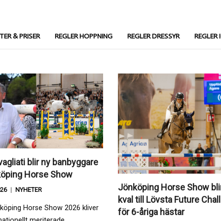
TTER & PRISER
REGLER HOPPNING
REGLER DRESSYR
REGLER 
vagliati blir ny banbyggare
köping Horse Show
Jönköping Horse Show blir
026
NYHETER
kval till Lövsta Future Cha
nköping Horse Show 2026 kliver
för 6-åriga hästar
nationellt meriterade