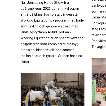
När Jönköping Horse Show firar
banbyggare
tioårsjubileum 2026 gör en ny disciplin
som ansv
entré på Elmia. För första gången står
Elmia. Me
Working Equitation på programmet, både
Jönköping
som tävling och genom en clinic med
steg i ar
landslagsryttaren Astrid Hedman.
tävlingar
Working Equitation är en snabbt växande
Den välm
ridsportgren som kombinerar dressyr,
Travagli
precision, hinderteknik och samspel
mellan häst och ryttare. Grenen har sina
rötter …