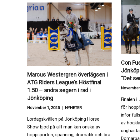
Con Fue
Jönköp
Marcus Westergren överlägsen i
“Det ser
ATG Riders League’s Höstfinal
November 
1.50 – andra segern i rad i
Jönköping
Finalen 
för hopp
November 1, 2025
NYHETER
inför full
Lördagskvällen på Jönköping Horse
av högkla
Show bjöd på allt man kan önska av
unghästar
hoppsporten, spänning, dramatik och bra
Domarpar