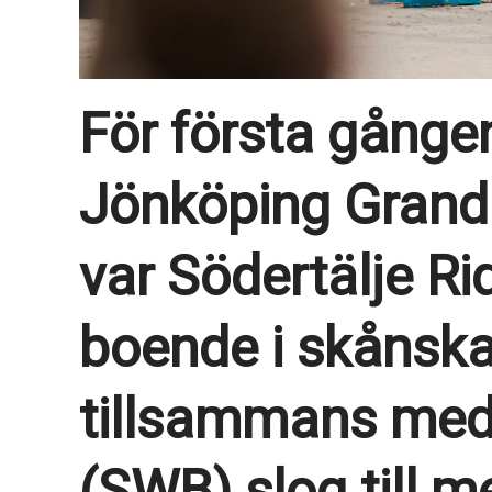
För första gånge
Jönköping Grand 
var Södertälje R
boende i skånska
tillsammans med
(SWB) slog till 