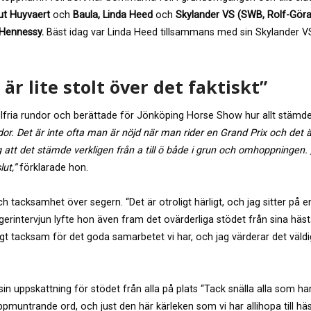
ut Huyvaert
och
Baula,
Linda Heed
och
Skylander VS (SWB,
Rolf-Gör
Hennessy.
Bäst idag var Linda Heed tillsammans med sin Skylander V
är lite stolt över det faktiskt”
elfria rundor och berättade för Jönköping Horse Show hur allt stämde
rundor. Det är inte ofta man är nöjd när man rider en Grand Prix och det är
 att det stämde verkligen från a till ö både i grun och omhoppningen.
lut,”
förklarade hon.
 tacksamhet över segern. “Det är otroligt härligt, och jag sitter på e
egerintervjun lyfte hon även fram det ovärderliga stödet från sina häs
gt tacksam för det goda samarbetet vi har, och jag värderar det väldi
 sin uppskattning för stödet från alla på plats “Tack snälla alla som har
ppmuntrande ord, och just den här kärleken som vi har allihopa till hä