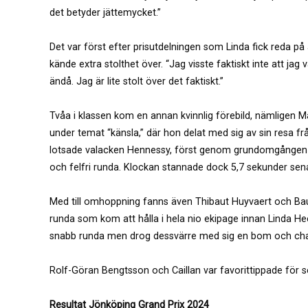
det betyder jättemycket.”
Det var först efter prisutdelningen som Linda fick reda på
kände extra stolthet över. “Jag visste faktiskt inte att jag
ändå. Jag är lite stolt över det faktiskt.”
Tvåa i klassen kom en annan kvinnlig förebild, nämligen Ma
under temat “känsla,” där hon delat med sig av sin resa fr
lotsade valacken Hennessy, först genom grundomgången o
och felfri runda. Klockan stannade dock 5,7 sekunder sena
Med till omhoppning fanns även Thibaut Huyvaert och Baul
runda som kom att hålla i hela nio ekipage innan Linda H
snabb runda men drog dessvärre med sig en bom och chan
Rolf-Göran Bengtsson och Caillan var favorittippade för se
Resultat Jönköping Grand Prix 2024