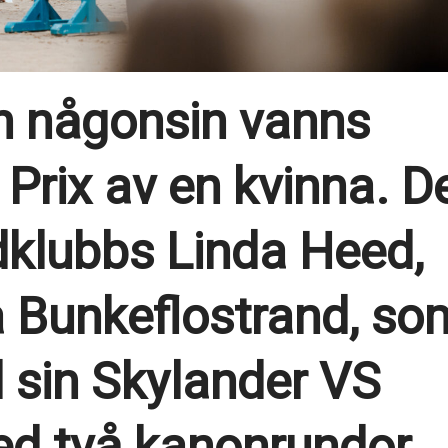
n någonsin vanns
Prix av en kvinna. D
idklubbs Linda Heed,
 Bunkeflostrand, so
 sin Skylander VS
med två kanonrundor