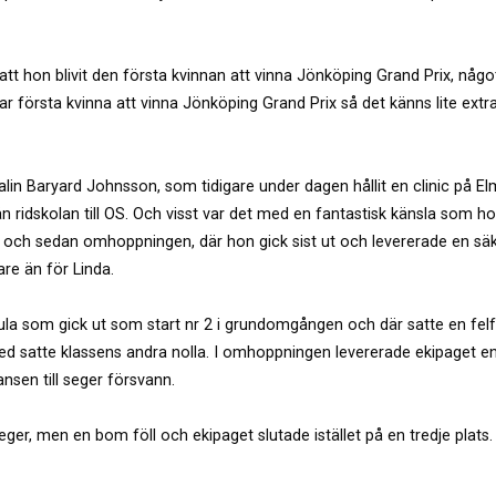
 att hon blivit den första kvinnan att vinna Jönköping Grand Prix, någ
 var första kvinna att vinna Jönköping Grand Prix så det känns lite extr
lin Baryard Johnsson, som tidigare under dagen hållit en clinic på El
ån ridskolan till OS. Och visst var det med en fantastisk känsla som h
ch sedan omhoppningen, där hon gick sist ut och levererade en sä
re än för Linda.
a som gick ut som start nr 2 i grundomgången och där satte en felf
eed satte klassens andra nolla. I omhoppningen levererade ekipaget e
sen till seger försvann.
ger, men en bom föll och ekipaget slutade istället på en tredje plats.