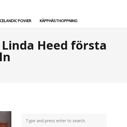
ICELANDIC POWER
KÄPPHÄSTHOPPNING
– Linda Heed första
ln