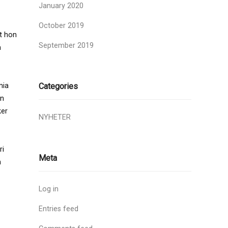
January 2020
October 2019
ot hon
September 2019
a
mia
Categories
on
ker
NYHETER
ri
Meta
n
Log in
Entries feed