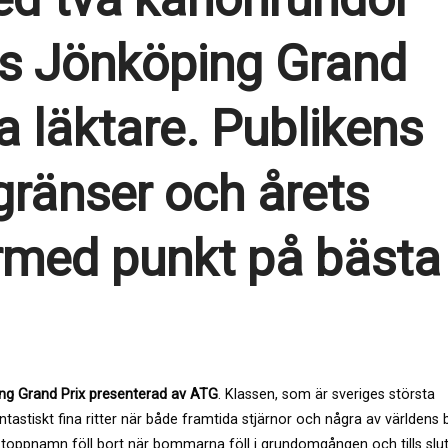
ts Jönköping Grand
lla läktare. Publikens
 gränser och årets
rmed punkt på bästa
ng Grand Prix presenterad av ATG
. Klassen, som är sveriges största
ntastiskt fina ritter när både framtida stjärnor och några av världens 
 av toppnamn föll bort när bommarna föll i grundomgången och tills slu