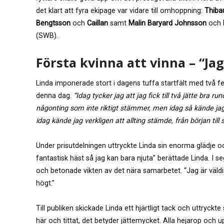
det klart att fyra ekipage var vidare till omhoppning:
Thiba
Bengtsson
och
Caillan
samt
Malin Baryard Johnsson
och
(SWB).
Första kvinna att vinna – “Jag 
Linda imponerade stort i dagens tuffa startfält med två f
denna dag.
“Idag tycker jag att jag fick till två jätte bra 
någonting som inte riktigt stämmer, men idag så kände jag
idag kände jag verkligen att allting stämde, från början till s
Under prisutdelningen uttryckte Linda sin enorma glädje och
fantastisk häst så jag kan bara njuta” berättade Linda. I s
och betonade vikten av det nära samarbetet. “Jag är väldi
högt.”
Till publiken skickade Linda ett hjärtligt tack och uttryckte
här och tittat, det betyder jättemycket. Alla hejarop och u