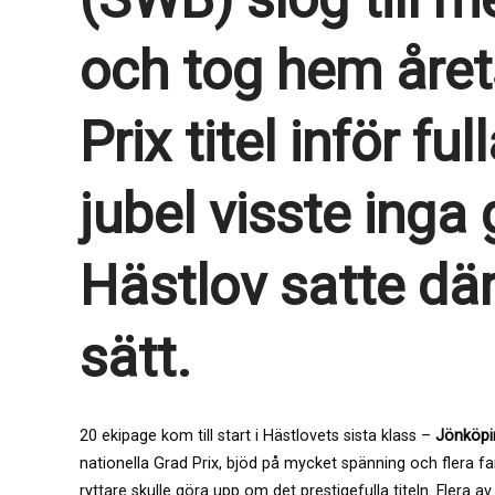
och tog hem åre
Prix titel inför fu
jubel visste inga
Hästlov satte dä
sätt.
20 ekipage kom till start i Hästlovets sista klass –
Jönköpi
nationella Grad Prix, bjöd på mycket spänning och flera fa
ryttare skulle göra upp om det prestigefulla titeln. Flera