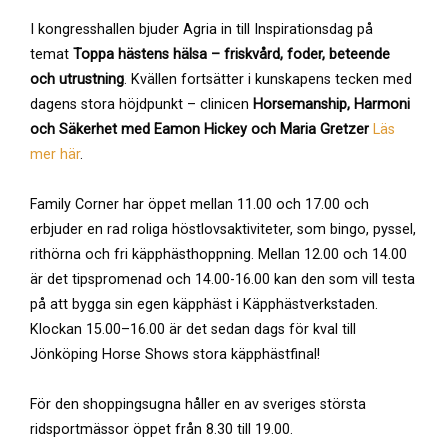
I kongresshallen bjuder Agria in till Inspirationsdag på
temat
Toppa hästens hälsa – friskvård, foder, beteende
och utrustning
. Kvällen fortsätter i kunskapens tecken med
dagens stora höjdpunkt – clinicen
Horsemanship, Harmoni
och Säkerhet med Eamon Hickey och Maria Gretzer
Läs
mer här
.
Family Corner har öppet mellan 11.00 och 17.00 och
erbjuder en rad roliga höstlovsaktiviteter, som bingo, pyssel,
rithörna och fri käpphästhoppning. Mellan 12.00 och 14.00
är det tipspromenad och 14.00-16.00 kan den som vill testa
på att bygga sin egen käpphäst i Käpphästverkstaden.
Klockan 15.00–16.00 är det sedan dags för kval till
Jönköping Horse Shows stora käpphästfinal!
För den shoppingsugna håller en av sveriges största
ridsportmässor öppet från 8.30 till 19.00.