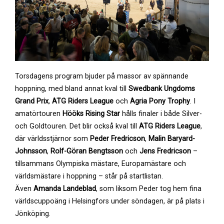
Torsdagens program bjuder på massor av spännande
hoppning, med bland annat kval till
Swedbank Ungdoms
Grand Prix
,
ATG Riders League
och
Agria Pony Trophy
. I
amatörtouren
Hööks Rising Star
hålls finaler i både Silver-
och Goldtouren. Det blir också kval till
ATG Riders League
,
där världsstjärnor som
Peder Fredricson
,
Malin Baryard-
Johnsson
,
Rolf-Göran Bengtsson
och
Jens Fredricson
–
tillsammans Olympiska mästare, Europamästare och
världsmästare i hoppning – står på startlistan.
Även
Amanda Landeblad
, som liksom Peder tog hem fina
världscuppoäng i Helsingfors under söndagen, är på plats i
Jönköping.