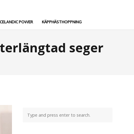
ICELANDIC POWER
KÄPPHÄSTHOPPNING
fterlängtad seger