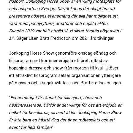
ridsport. Jönköping Horse Show är en viktig mötesplats för
hela ridsporten i Sverige. Därför känns det riktigt bra att
presentera höstens evenemang där alla har möjlighet att
vara med, ponnyryttare, amatörer och högsta eliten.
Succén 2019 var helt otrolig så vi siktar förstås högt även i
år
”. Säger Lisen Bratt Fredricson om 2021 års tävlingar.
Jönköping Horse Show genomförs onsdag-söndag och
tidsprogrammet kommer erbjuda ett brett utbud av
hoppning, dressyr och show från morgon till kväll. Utöver
ett attraktivt tidsprogram satsar organisationen ytterligare
på mässan och kringaktiviteter. Lisen Bratt Fredricson igen:
”
Evenemanget är skapat för alla sport, show och
hästintresserade. Därför är det viktigt för oss att erbjuda en
helhet för besökarna, oavsett ålder. Jönköping Horse Show
är inte bara en hästtävling det är en mötesplats och ett
event för hela familjen
”