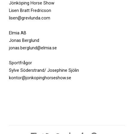
Jönköping Horse Show
Lisen Bratt Fredricson
lisen@grevlunda.com
Elmia AB
Jonas Berglund
jonas.berglund@elmia.se
Sportfrågor
Sylve Söderstrand/ Josephine Sjölin
kontor@jonkopinghorseshow.se