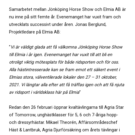
Samarbetet mellan Jönköping Horse Show och Elmia AB är
nu inne på sitt femte år. Evenemanget har vuxit fram och
utvecklats successivt under åren. Jonas Berglund,
Projektledare på Elmia AB:
”
Vi är väldigt glada att få välkomna Jönköping Horse Show
till Elmia i år igen. Evenemanget har vuxit till att bli en
otroligt viktig mötesplats för både ridsporten och för oss.
Alla hästintresserade kan se fram emot ett säkert event i
Elmias stora, välventilerade lokaler den 27 – 31 oktober,
2021. Vi längtar alla efter att få träffas igen och att få njuta
av ridsport i världsklass här på Elmia
”
Redan den 26 februari öppnar kvaltävlingarna till Agria Star
of Tomorrow, unghästklasser för 5, 6 och 7-åriga hopp-
och dressyrhästar. Mikael Theorén, Affärsområdeschef
Häst & Lantbruk, Agria Djurförsäkring om årets tävlingar i