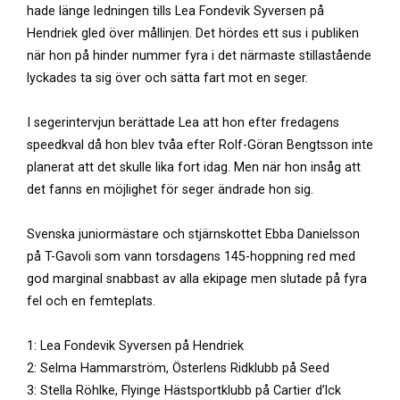
hade länge ledningen tills Lea Fondevik Syversen på
Hendriek gled över mållinjen. Det hördes ett sus i publiken
när hon på hinder nummer fyra i det närmaste stillastående
lyckades ta sig över och sätta fart mot en seger.
I segerintervjun berättade Lea att hon efter fredagens
speedkval då hon blev tvåa efter Rolf-Göran Bengtsson inte
planerat att det skulle lika fort idag. Men när hon insåg att
det fanns en möjlighet för seger ändrade hon sig.
Svenska juniormästare och stjärnskottet Ebba Danielsson
på T-Gavoli som vann torsdagens 145-hoppning red med
god marginal snabbast av alla ekipage men slutade på fyra
fel och en femteplats.
1: Lea Fondevik Syversen på Hendriek
2: Selma Hammarström, Österlens Ridklubb på Seed
3: Stella Röhlke, Flyinge Hästsportklubb på Cartier d’lck